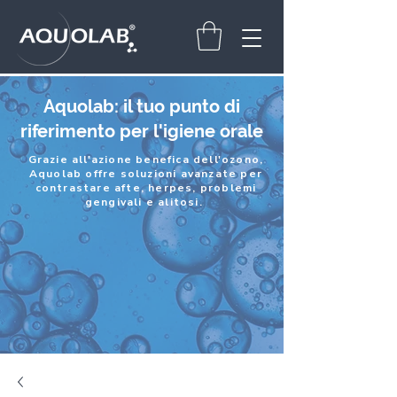
Aquolab: il tuo punto di
riferimento per l'igiene orale
Grazie all'azione benefica dell'ozono,
Aquolab offre soluzioni avanzate per
contrastare
afte, herpes, problemi
gengivali e alitosi.