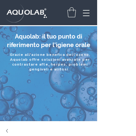
Aquolab: il tuo punto di
riferimento per l'igiene orale
Grazie all'azione benefica dell'ozono,
Aquolab offre soluzioni avanzate per
contrastare
afte, herpes, problemi
gengivali e alitosi.